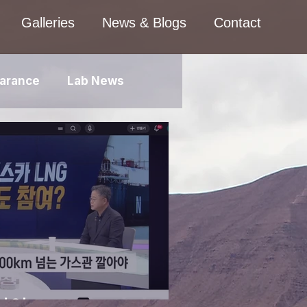
Galleries
News & Blogs
Contact
arance
Lab News
 - SBS Biz