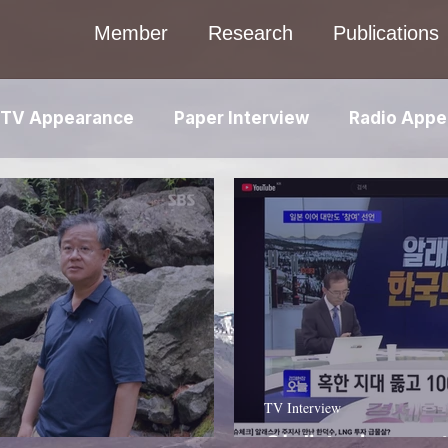
Member
Research
Publications
TV Appearance
Paper Interview
Radio Appe
TV Interview
알래스카 LNG 사업