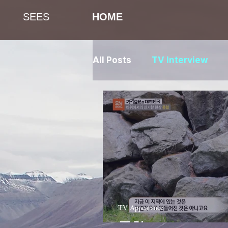
SEES
HOME
All Posts
TV Interview
TV Appearance
풍혈 - SBS