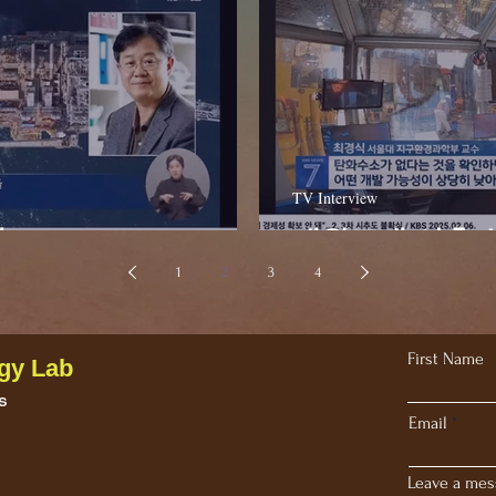
TV Interview
- MBC
대왕고래 시추 실
1
2
3
4
First Name
gy Lab
s
Email
Leave a mes