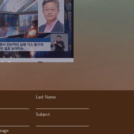
패 - KBS
Last Name
Subject
sage